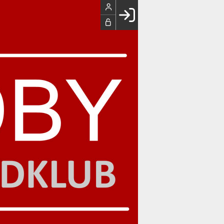
Facebook login
Husk mig
Glemt password
Opret profil
LOG IND