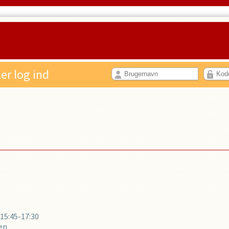
ler log ind
PROFIL
15:45-17:30
en