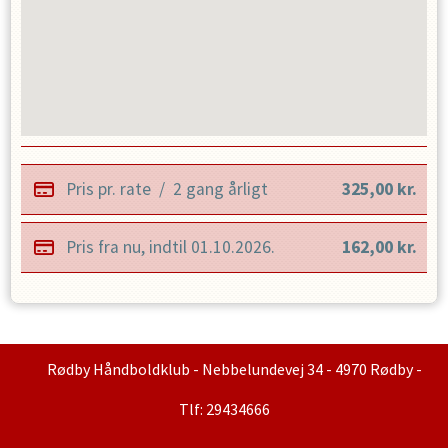
Pris pr. rate
/
2 gang årligt
325,00
kr.
Pris fra nu, indtil
01.10.2026
.
162,00
kr.
Rødby Håndboldklub - Nebbelundevej 34 - 4970 Rødby -
Tlf: 29434666